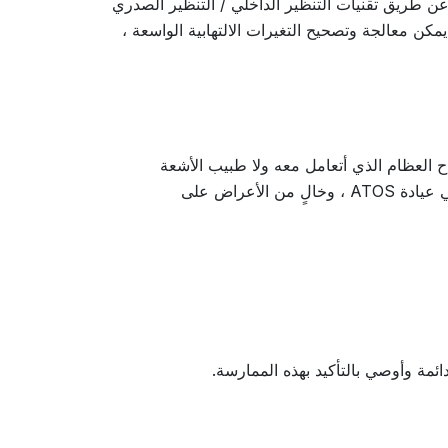
ن طريق تقنيات التنظير الداخلي / التنظير الصدري
كن معالجة وتصحيح التغيرات الالتهابية الواسعة ،
ح العظام الذي أتعامل معه ولا طبيب الأشعة
السينية (لا يوجد شيء لإجراء الجراحة عليه ، مثل الجمباز) على القرص الغضروفي. بعد العملية - بعد أسبوع واحد في عيادة ATOS ، وخالٍ من الأعراض على