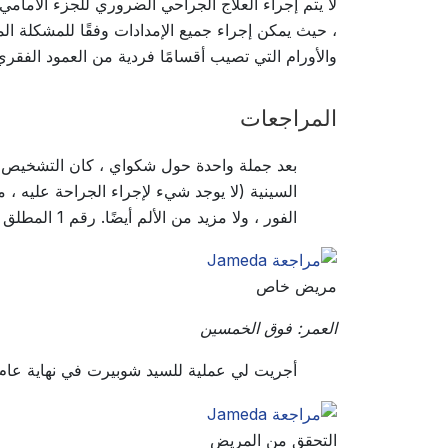
لا يتم إجراء العلاج الجراحي الضروري للجزء الأما
، حيث يمكن إجراء جميع الإمدادات وفقًا للمشكلة الم
والأورام التي تصيب أقسامًا فردية من العمود الفقري
المراجعات
بعد جملة واحدة حول شكواي ، كان التشخيص واض
الفور ، ولا مزيد من الألم أيضًا. رقم 1 المطلق لمشاكل القرص!
مريض خاص
العمر: فوق الخمسين
أجريت لي عملية للسيد شوبيرت في نهاية عام 2016 ، أي قبل 6 سنوات. بعد 6 سنوات ، أنا راضٍ جدًا عن النتيجة الدائمة وأوصي بالتأكيد بهذه الممار
التحقق من المريض