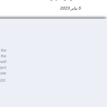
5 يناير 2023
استبيان عبر الإنترنت
تقييم أولي سريع وموثوق لشكاواك باستخد
 the
 the
self
استبيان عبر الإنترنت
ject
ite.
تقييم أولي سريع وموثوق لشكاواك باستخد
ore
اشترك في النشرة الإخبارية لدينا لتكون دائما على اط