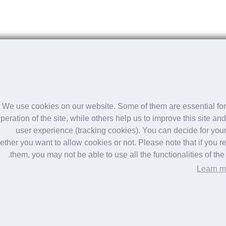
ام النموذج عبر الإنترنت
We use cookies on our website. Some of them are essential for
peration of the site, while others help us to improve this site and
user experience (tracking cookies). You can decide for your
ther you want to allow cookies or not. Please note that if you re
them, you may not be able to use all the functionalities of the s
ام النموذج عبر الإنترنت
Learn m
لاع.