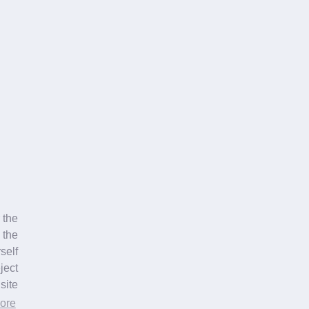
اِقرأ المزيد...
تنشيط بالمنظار
... حياة جديدة للقرص الفقري
إذا استمرت آلام الظهر أكثر من 6 أسابيع ، فقد أصبحت آلام الظهر المزمنة. يمثل كل تأريخ للألم تحديًا للطبيب.
 the
إجراء مزيد من البحث المتمايز حول الأسباب.
 the
self
اِقرأ المزيد...
ject
ite.
ore