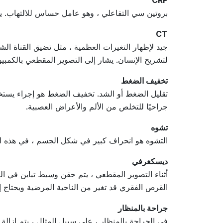
CRP
بروتين سي التفاعلي ، وهو عامل حساس للالتهاب. يت
CT
جيد لإظهار التغيرات العظمية ، مثل تضيق القناة الش
لتشريح الإنسان. يشار إلى التصوير المقطعي بالكمبي
تخفيف الضغط
تقليل الضغط أو الشد. تخفيف الضغط هو إجراء يستخدم
جراحيًا للتخلص من الألم والأعراض العصبية.
تشوه
التشوه هو انحراف كبير في شكل الجسم ، في هذه الح
ديسكغرفي
أثناء التصوير المقطعي ، يتم حقن وسيط تباين في الق
القرص الفقري قد تغير من الناحية المرضية ويحتاج إل
جراحة بالمنظار
في الجراحة بالمنظار ، على سبيل المثال ، يتم إزا