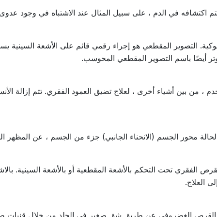
م اكتشافه في الدم ، على سبيل المثال عند الاشتباه في وجود عدوى
وكية. التصوير المقطعي هو إجراء رقمي قائم على الأشعة السينية يسمح
وتر أيضًا باسم التصوير المقطعي المحوسب.
 ، من بين أشياء أخرى ، لعلاج تضيق العمود الفقري. تتم إزالة الأ
الة محور الجسم (الانحناء الجانبي) جزء من الجسم ، عن المظهر الم
رص الفقري تحت التحكم بالأشعة المقطعية أو بالأشعة السينية. بالاشت
ى العلاج.
لة القرص الغضروفي عن طريق شق صغير في الجلد من خلال قنيات صغير