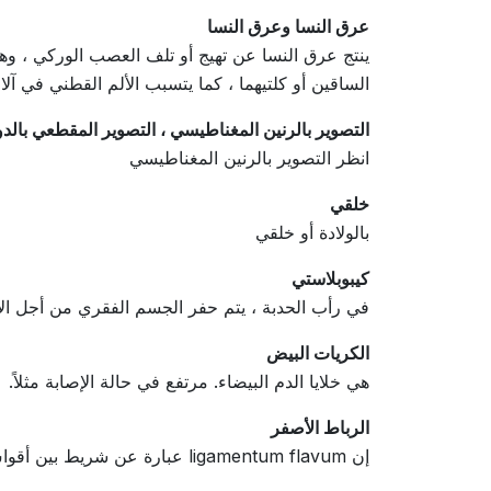
عرق النسا وعرق النسا
ينتج عرق النسا عن تهيج أو تلف العصب الوركي ، و
الساقين أو كلتيهما ، كما يتسبب الألم القطني في آلا
التصوير بالرنين المغناطيسي ، التصوير المقطعي بالد
انظر التصوير بالرنين المغناطيسي
خلقي
بالولادة أو خلقي
كيبوبلاستي
في رأب الحدبة ، يتم حفر الجسم الفقري من أجل الاست
الكريات البيض
هي خلايا الدم البيضاء. مرتفع في حالة الإصابة مثلاً.
الرباط الأصفر
إن ligamentum flavum عبارة عن شريط بين أقواس العمود الفقري ، والذي يساعد من بين أشياء أخرى على تقويم العمود الفقري.