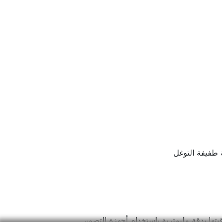
طفيفة التوغل
بتها بدقة مليمترية باستخدام أجهزة التصوير