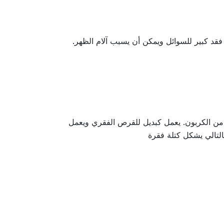
و قرص ما بين الفقرات يظهر باللون الأسود في صورة التصوير بالرنين المغناطيسي (T2) بسبب فقد كبير للسوائل ويمكن أن يسبب آلام الظهر.
ي الوقت الحاضر ، هذه الغرسات مصنوعة من المعدن (التيتانيوم) ، PEEK ونادرًا جدًا من الكربون. يعمل كبديل للقرص الفقري ويعمل
التالي يشكل كتلة فقرة