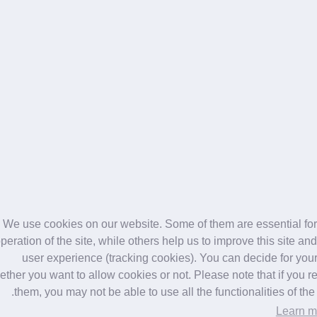
ت فقط في أصغر الإصابات وبالتالي تؤذي الجسم وتضغط عليه إلى حد 
، على سبيل المثال القرص الغضروفي يذهب. بمساعدة التصوير المقطع
اطيسية ونبضات الراديو ، والتي يتم دمجها لتشكيل صور ثلاثية الأبعاد
لسائل النخاعي في القناة الشوكية لفحص القناة الشوكية والمسارات ا
We use cookies on our website. Some of them are essential for
peration of the site, while others help us to improve this site and
قري ، والتي تحيط بها الحلقة الليفية الخارجية.
user experience (tracking cookies). You can decide for your
ther you want to allow cookies or not. Please note that if you re
them, you may not be able to use all the functionalities of the s
يكلها ، والذي يمكن أن يحدث غالبًا مع تقدم العمر.
Learn m