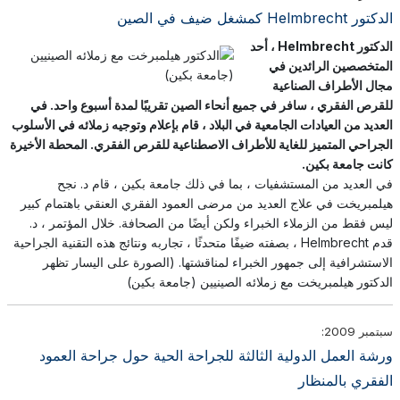
الدكتور Helmbrecht كمشغل ضيف في الصين
الدكتور Helmbrecht ، أحد
المتخصصين الرائدين في
مجال الأطراف الصناعية
للقرص الفقري ، سافر في جميع أنحاء الصين تقريبًا لمدة أسبوع واحد. في
العديد من العيادات الجامعية في البلاد ، قام بإعلام وتوجيه زملائه في الأسلوب
الجراحي المتميز للغاية للأطراف الاصطناعية للقرص الفقري. المحطة الأخيرة
كانت جامعة بكين.
في العديد من المستشفيات ، بما في ذلك جامعة بكين ، قام د. نجح
هيلمبريخت في علاج العديد من مرضى العمود الفقري العنقي باهتمام كبير
ليس فقط من الزملاء الخبراء ولكن أيضًا من الصحافة. خلال المؤتمر ، د.
قدم Helmbrecht ، بصفته ضيفًا متحدثًا ، تجاربه ونتائج هذه التقنية الجراحية
الاستشرافية إلى جمهور الخبراء لمناقشتها. (الصورة على اليسار تظهر
الدكتور هيلمبريخت مع زملائه الصينيين (جامعة بكين)
سبتمبر 2009:
ورشة العمل الدولية الثالثة للجراحة الحية حول جراحة العمود
الفقري بالمنظار