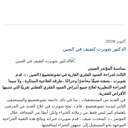
أكتوبر 2008:
الدكتور شوبرت كضيف في الصين
بمناسبة المؤتمر الصيني
الثالث لجراحة العمود الفقري الغازية في تشونغتشينغ / الصين ، د. قدم
شوبرت ، بصفته ضيفًا محاضرًا وجراحًا ، طرقه العلاجية المبتكرة ، ولا سيما
الجراحة التنظيرية لعلاج جميع أمراض العمود الفقري القطني تقريبًا التي تسببها
الأقراص الفقرية.
في العديد من المستشفيات ، بما في ذلك جامعة تشونغتشينغ والمستشفى
الثاني لمدينة تشونغتشينغ ، قام د. نجح شوبرت في علاج العديد من المرضى
باهتمام كبير ليس فقط من زملائه الخبراء ولكن أيضًا من الصحافة. خلال
المؤتمر ، د. كمتحدث ضيف ، قدم شوبرت خبراته ونتائج هذه التقنية الجراحية
الموجهة نحو المستقبل إلى جمهور الخبراء لمناقشتها.