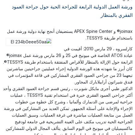
ورشة العمل الدولية الرابعة للجراحة الحية حول جراحة العمود
الفقري بالمنظار
joimax® و APEX Spine Center يستضيفان أنجح نهاية دولية
ورشة عمل
باستخدام طريقة TESSYS.
كارلسروه ، 29 مارس 2010: أقيمت في
عيادة ATOS الخاصة في ميونيخ في 25 و 26 مارس ورشة عمل joimax®
الرابعة حول الإزالة بالمنظار للأقراص المنفتقة باستخدام طريقة TESSYS®.
كان أبرز ما شهدته هذه الورشة الدولية إجراء عمليتين جراحيتين مباشرتين
تبعهما 23 من جراحي العمود الفقري المشاركين في قاعة المؤتمرات في
فندق شيراتون أرابيلابارك المجاور.
الدكتور طبي أجرى مايكل شوبرت ، رئيس قسم جراحة العمود الفقري وأحد
أكثر جراحي العمود الفقري خبرة في استخدام تقنية TESSYS ، عمليات
جراحية لمرضى من الدنمارك وألمانيا ، وشرح كل خطوة من خطوات
الإجراء والإجابة على أسئلة الجمهور. تمكن العديد من المشاركين في ورشة
العمل من متابعة العمليات مباشرة في غرفة العمليات. وسبق العمليات
الجراحية الحية تدريب مكثف على العينة التشريحية في جامعة لودفيج
ماكسيميليان في ميونيخ في اليوم السابق. يتألف المجال الدولي للمشاركين
من أطباء من ألمانيا والنمسا وإسبانيا والهند والصين وتركيا.