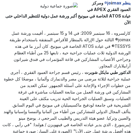
ينظم jo
max®
i
ومركز
العمود الفقري APEX في
عيادة ATOS الخاصة في ميونيخ أكبر ورشة عمل دولية للتنظير الداخلي حتى
الآن
كارلسروه ، 16 سبتمبر 2009: في 14 و 15 سبتمبر ، أقيمت ورشة عمل
joimax® الثالثة حول الإزالة بالمنظار للأقراص المنفتقة باستخدام طريقة
TESSYS® في عيادة ATOS الخاصة في ميونيخ. كان أبرز ما في هذه
الورشة الدولية ثلاث عمليات جراحية حية ، تابعها 25 من أطباء العظام
وجراحي الأعصاب المشاركين في قاعة المؤتمرات في فندق شيراتون
أرابيلابارك المجاور.
الدكتور طبي مايكل شوبرت
، رئيس قسم جراحة العمود الفقري ، أجرى
عملية جراحية لثلاثة مرضى من مصر والدنمارك وألمانيا ، موضحًا كل خطوة
من خطوات الإجراء والإجابة على أسئلة الجمهور. تمكن العديد من
المشاركين في ورشة العمل من متابعة العمليات مباشرة في غرفة
العمليات. وسبق العمليات الجراحية الحية تدريب مكثف على العينة
التشريحية في جامعة لودفيج ماكسيميليان في ميونيخ في اليوم السابق.
يتألف المجال الدولي للمشاركين من أطباء من ألمانيا والنمسا وإسبانيا والهند
والصين وتركيا. عضو هيئة التدريس والطبيب المرجعي د. يوضح مينو
إيبرينبورغ ، الذي يدير عيادته الخاصة في فينهويزن / هولندا: "في رأيي ، كانت
هذه أفضل ورشة عمل حتى الآن!" (الصورة على اليسار: صورة جماعية