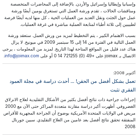
وإسبانيا وإيطاليا وإسرائيل والأردن. بالإضافة إلى المحاضرات المتخصصة
ومناقشات الحالات ، تقدم ورشة العمل التي تستغرق يومين أيضًا ورشة
عمل حول الجثث ونقل العديد من العمليات الحية ، كل منها لديه أيضًا فرصة
لطبيبين إلى ثلاثة أطباء لمتابعة العملية مباشرة في غرفة العمليات.
بسبب الاهتمام الكبير ، يتم التخطيط لمزيد من ورش العمل. ستعقد ورشة
العمل التالية في الفترة من 14 إلى 15 سبتمبر 2009 في ميونيخ. لا يزال
هناك عدد قليل من المواقع المتاحة لهذا التاريخ. لمزيد من المعلومات ، يرجى
الاتصال بـ joimax على +49 (0) 721255 14 0 أو على
info@joimax.com
.
أكتوبر 2008:
تعمل بشكل أفضل من الحقن! ... أحدث دراسة في مجلة العمود
الفقري تثبت
إجراءات جراحية ذات نتائج أفضل بكثير من الأشكال التقليدية لعلاج الانزلاق
الغضروفي. أظهرت أكبر دراسة مقارنة متعددة المراكز حتى الآن مع 2000
مريض في الولايات المتحدة الأمريكية بوضوح أن الجراحة المجهرية للأقراص
المنفتقة تحقق نتائج أفضل بعد عامين من العلاج التقليدي. سبين جورنال
2008